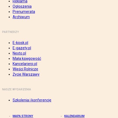
Reklama
Ogłoszenia
Prenumerata
Archiwum
PARTNERZY
E-kiosk.pl
E-gazety.pl
Nexto.pl
Mała księgowość
Kancelarierp.pl
Wieści Rolnicze
Życie Warszawy
NASZE WYDARZENIA
Szkolenia i konferencje
MAPA STRONY
KALENDARIUM