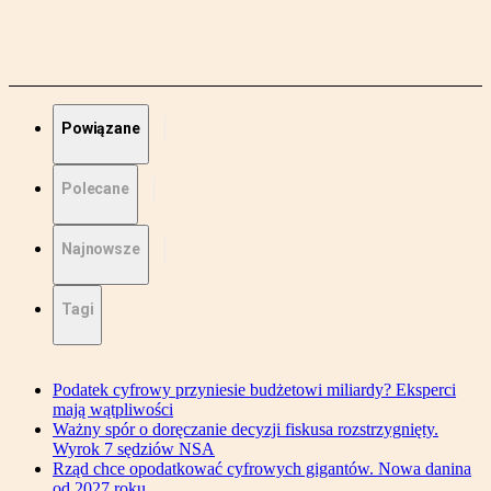
Powiązane
Polecane
Najnowsze
Tagi
Podatek cyfrowy przyniesie budżetowi miliardy? Eksperci
mają wątpliwości
Ważny spór o doręczanie decyzji fiskusa rozstrzygnięty.
Wyrok 7 sędziów NSA
Rząd chce opodatkować cyfrowych gigantów. Nowa danina
od 2027 roku