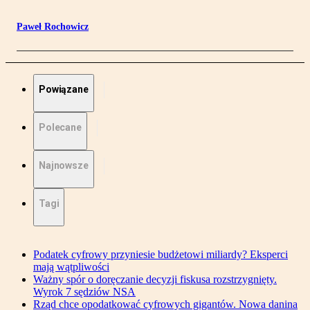
Paweł Rochowicz
Powiązane
Polecane
Najnowsze
Tagi
Podatek cyfrowy przyniesie budżetowi miliardy? Eksperci
mają wątpliwości
Ważny spór o doręczanie decyzji fiskusa rozstrzygnięty.
Wyrok 7 sędziów NSA
Rząd chce opodatkować cyfrowych gigantów. Nowa danina