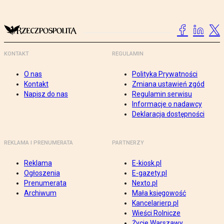
KONTAKT
REGULAMIN
O nas
Polityka Prywatności
Kontakt
Zmiana ustawień zgód
Napisz do nas
Regulamin serwisu
Informacje o nadawcy
Deklaracja dostępności
REKLAMA I PRENUMERATA
PARTNERZY
Reklama
E-kiosk.pl
Ogłoszenia
E-gazety.pl
Prenumerata
Nexto.pl
Archiwum
Mała księgowość
Kancelarierp.pl
Wieści Rolnicze
Życie Warszawy