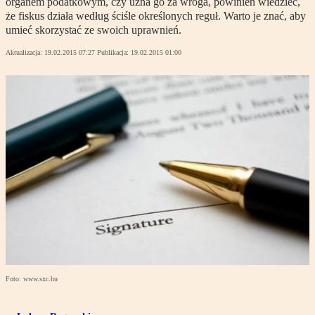
organem podatkowym, czy uzna go za wroga, powinien wiedzieć,
że fiskus działa według ściśle określonych reguł. Warto je znać, aby
umieć skorzystać ze swoich uprawnień.
Aktualizacja:
19.02.2015 07:27
Publikacja:
19.02.2015 01:00
Foto: www.sxc.hu