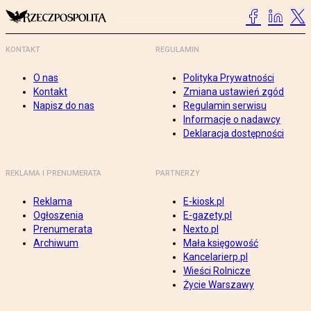
KONTAKT
REGULAMIN
O nas
Polityka Prywatności
Kontakt
Zmiana ustawień zgód
Napisz do nas
Regulamin serwisu
Informacje o nadawcy
Deklaracja dostępności
REKLAMA I PRENUMERATA
PARTNERZY
Reklama
E-kiosk.pl
Ogłoszenia
E-gazety.pl
Prenumerata
Nexto.pl
Archiwum
Mała księgowość
Kancelarierp.pl
Wieści Rolnicze
Życie Warszawy