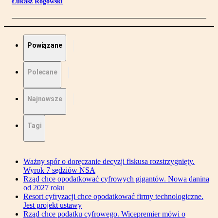
Łukasz Rogowski
Powiązane
Polecane
Najnowsze
Tagi
Ważny spór o doręczanie decyzji fiskusa rozstrzygnięty.
Wyrok 7 sędziów NSA
Rząd chce opodatkować cyfrowych gigantów. Nowa danina
od 2027 roku
Resort cyfryzacji chce opodatkować firmy technologiczne.
Jest projekt ustawy
Rząd chce podatku cyfrowego. Wicepremier mówi o