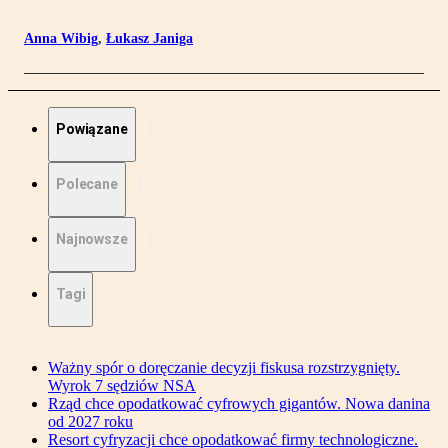
Anna Wibig
,
Łukasz Janiga
Powiązane
Polecane
Najnowsze
Tagi
Ważny spór o doręczanie decyzji fiskusa rozstrzygnięty.
Wyrok 7 sędziów NSA
Rząd chce opodatkować cyfrowych gigantów. Nowa danina
od 2027 roku
Resort cyfryzacji chce opodatkować firmy technologiczne.