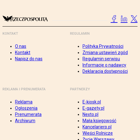
KONTAKT
REGULAMIN
O nas
Polityka Prywatności
Kontakt
Zmiana ustawień zgód
Napisz do nas
Regulamin serwisu
Informacje o nadawcy
Deklaracja dostępności
REKLAMA I PRENUMERATA
PARTNERZY
Reklama
E-kiosk.pl
Ogłoszenia
E-gazety.pl
Prenumerata
Nexto.pl
Archiwum
Mała księgowość
Kancelarierp.pl
Wieści Rolnicze
Życie Warszawy