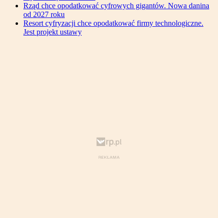
Rząd chce opodatkować cyfrowych gigantów. Nowa danina
od 2027 roku
Resort cyfryzacji chce opodatkować firmy technologiczne.
Jest projekt ustawy