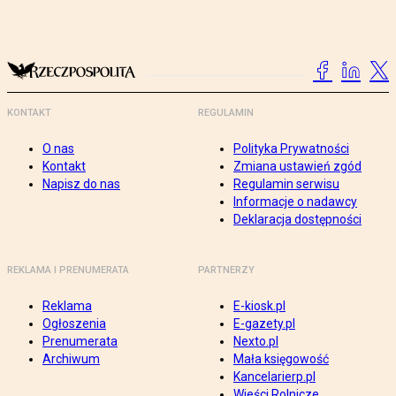
KONTAKT
REGULAMIN
O nas
Polityka Prywatności
Kontakt
Zmiana ustawień zgód
Napisz do nas
Regulamin serwisu
Informacje o nadawcy
Deklaracja dostępności
REKLAMA I PRENUMERATA
PARTNERZY
Reklama
E-kiosk.pl
Ogłoszenia
E-gazety.pl
Prenumerata
Nexto.pl
Archiwum
Mała księgowość
Kancelarierp.pl
Wieści Rolnicze