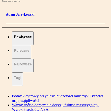
Foto: www.sxc.hu
Adam Jerzykowski
Powiązane
Polecane
Najnowsze
Tagi
Podatek cyfrowy przyniesie budżetowi miliardy? Eksperci
mają wątpliwości
Ważny spór o doręczanie decyzji fiskusa rozstrzygnięty.
Wyrok 7 sędziów NSA