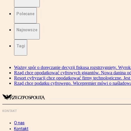
Polecane
Najnowsze
Tagi
Ważny spór o doręczanie decyzji fiskusa rozstrzygnięty. Wyr
Rząd chce opodatkować cyfrowych gigantów. Nowa danina od
Resort cyfryzacji chce opodatkować firmy technologiczne. Jest
Rząd chce podatku cyfrowego. Wicepremier mówi o naśladow
KONTAKT
O nas
Kontakt