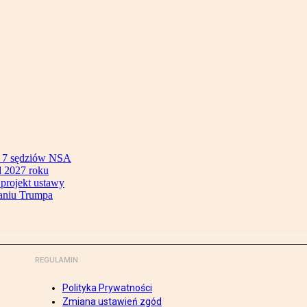
ok 7 sędziów NSA
 2027 roku
 projekt ustawy
aniu Trumpa
REGULAMIN
Polityka Prywatności
Zmiana ustawień zgód