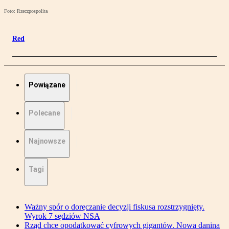
Foto: Rzeczpospolita
Red
Powiązane
Polecane
Najnowsze
Tagi
Ważny spór o doręczanie decyzji fiskusa rozstrzygnięty.
Wyrok 7 sędziów NSA
Rząd chce opodatkować cyfrowych gigantów. Nowa danina