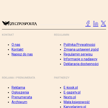
KONTAKT
REGULAMIN
O nas
Polityka Prywatności
Kontakt
Zmiana ustawień zgód
Napisz do nas
Regulamin serwisu
Informacje o nadawcy
Deklaracja dostępności
REKLAMA I PRENUMERATA
PARTNERZY
Reklama
E-kiosk.pl
Ogłoszenia
E-gazety.pl
Prenumerata
Nexto.pl
Archiwum
Mała księgowość
Kancelarierp.pl