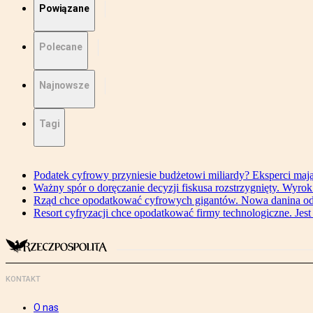
Powiązane
Polecane
Najnowsze
Tagi
Podatek cyfrowy przyniesie budżetowi miliardy? Eksperci maj
Ważny spór o doręczanie decyzji fiskusa rozstrzygnięty. Wyr
Rząd chce opodatkować cyfrowych gigantów. Nowa danina od
Resort cyfryzacji chce opodatkować firmy technologiczne. Jest
KONTAKT
O nas