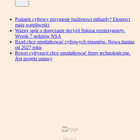
Podatek cyfrowy przyniesie budżetowi miliardy? Eksperci
mają wątpliwości
Ważny spór o doręczanie decyzji fiskusa rozstrzygnięty.
Wyrok 7 sędziów NSA
Rząd chce opodatkować cyfrowych gigantów. Nowa danina
od 2027 roku
Resort cyfryzacji chce opodatkować firmy technologiczne.
Jest projekt ustawy