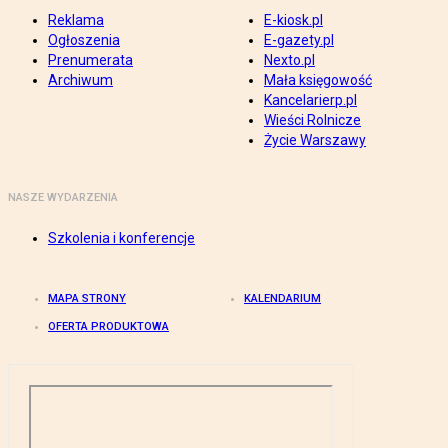
Reklama
E-kiosk.pl
Ogłoszenia
E-gazety.pl
Prenumerata
Nexto.pl
Archiwum
Mała księgowość
Kancelarierp.pl
Wieści Rolnicze
Życie Warszawy
NASZE WYDARZENIA
Szkolenia i konferencje
MAPA STRONY
KALENDARIUM
OFERTA PRODUKTOWA