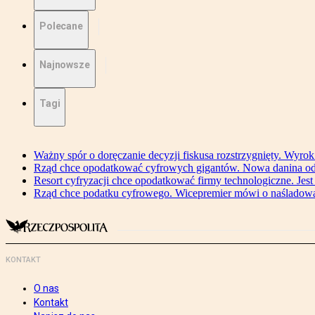
Polecane
Najnowsze
Tagi
Ważny spór o doręczanie decyzji fiskusa rozstrzygnięty. Wyr
Rząd chce opodatkować cyfrowych gigantów. Nowa danina od
Resort cyfryzacji chce opodatkować firmy technologiczne. Jest
Rząd chce podatku cyfrowego. Wicepremier mówi o naśladow
KONTAKT
O nas
Kontakt