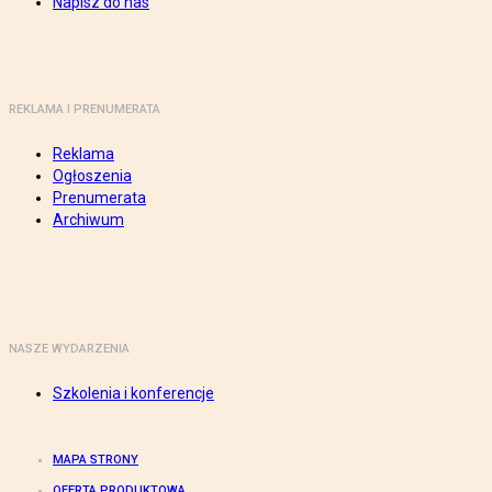
Napisz do nas
REKLAMA I PRENUMERATA
Reklama
Ogłoszenia
Prenumerata
Archiwum
NASZE WYDARZENIA
Szkolenia i konferencje
MAPA STRONY
OFERTA PRODUKTOWA