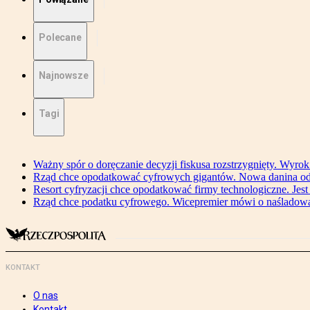
Polecane
Najnowsze
Tagi
Ważny spór o doręczanie decyzji fiskusa rozstrzygnięty. Wyr
Rząd chce opodatkować cyfrowych gigantów. Nowa danina od
Resort cyfryzacji chce opodatkować firmy technologiczne. Jest
Rząd chce podatku cyfrowego. Wicepremier mówi o naśladow
KONTAKT
O nas
Kontakt