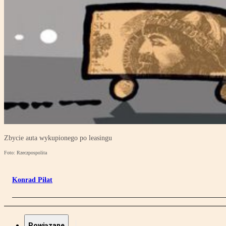
Zbycie auta wykupionego po leasingu
Foto: Rzeczpospolita
Konrad Piłat
Powiązane