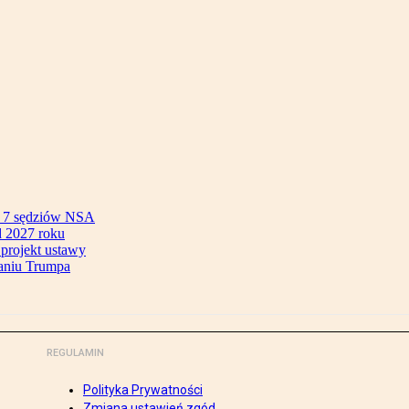
ok 7 sędziów NSA
 2027 roku
 projekt ustawy
aniu Trumpa
REGULAMIN
Polityka Prywatności
Zmiana ustawień zgód