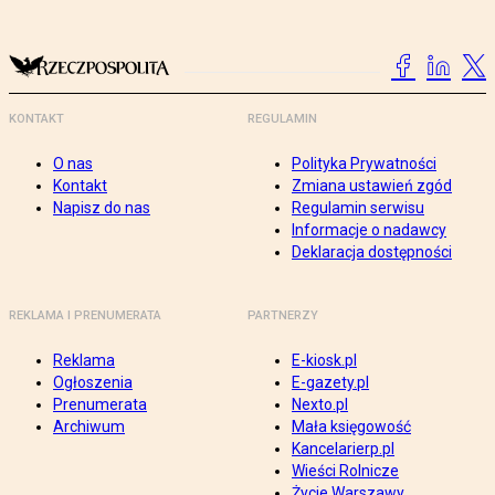
KONTAKT
REGULAMIN
O nas
Polityka Prywatności
Kontakt
Zmiana ustawień zgód
Napisz do nas
Regulamin serwisu
Informacje o nadawcy
Deklaracja dostępności
REKLAMA I PRENUMERATA
PARTNERZY
Reklama
E-kiosk.pl
Ogłoszenia
E-gazety.pl
Prenumerata
Nexto.pl
Archiwum
Mała księgowość
Kancelarierp.pl
Wieści Rolnicze
Życie Warszawy