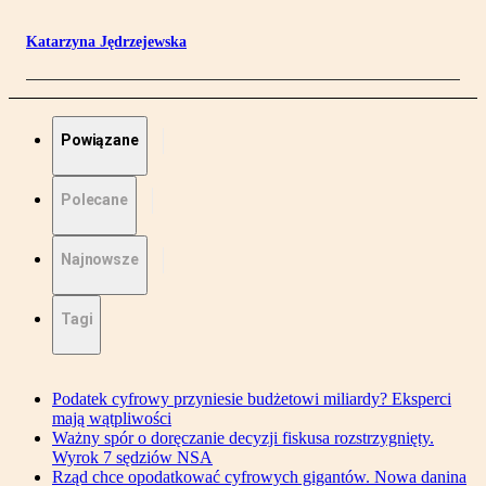
Katarzyna Jędrzejewska
Powiązane
Polecane
Najnowsze
Tagi
Podatek cyfrowy przyniesie budżetowi miliardy? Eksperci
mają wątpliwości
Ważny spór o doręczanie decyzji fiskusa rozstrzygnięty.
Wyrok 7 sędziów NSA
Rząd chce opodatkować cyfrowych gigantów. Nowa danina