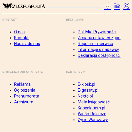
KONTAKT
REGULAMIN
O nas
Polityka Prywatności
Kontakt
Zmiana ustawień zgód
Napisz do nas
Regulamin serwisu
Informacje o nadawcy
Deklaracja dostępności
REKLAMA I PRENUMERATA
PARTNERZY
Reklama
E-kiosk.pl
Ogłoszenia
E-gazety.pl
Prenumerata
Nexto.pl
Archiwum
Mała księgowość
Kancelarierp.pl
Wieści Rolnicze
Życie Warszawy