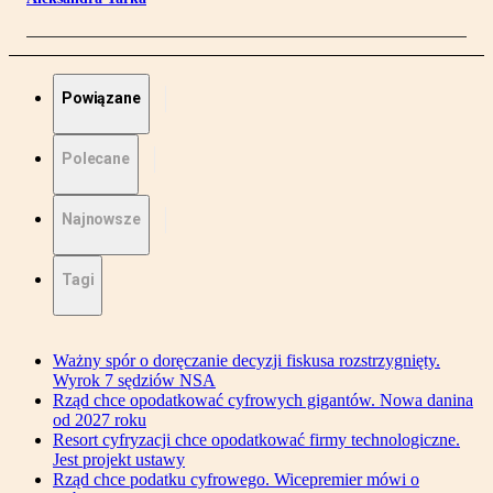
Powiązane
Polecane
Najnowsze
Tagi
Ważny spór o doręczanie decyzji fiskusa rozstrzygnięty.
Wyrok 7 sędziów NSA
Rząd chce opodatkować cyfrowych gigantów. Nowa danina
od 2027 roku
Resort cyfryzacji chce opodatkować firmy technologiczne.
Jest projekt ustawy
Rząd chce podatku cyfrowego. Wicepremier mówi o