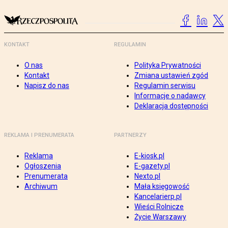
KONTAKT
REGULAMIN
O nas
Polityka Prywatności
Kontakt
Zmiana ustawień zgód
Napisz do nas
Regulamin serwisu
Informacje o nadawcy
Deklaracja dostępności
REKLAMA I PRENUMERATA
PARTNERZY
Reklama
E-kiosk.pl
Ogłoszenia
E-gazety.pl
Prenumerata
Nexto.pl
Archiwum
Mała księgowość
Kancelarierp.pl
Wieści Rolnicze
Życie Warszawy