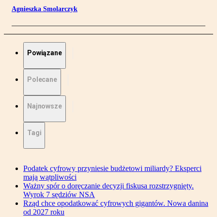
Agnieszka Smolarczyk
Powiązane
Polecane
Najnowsze
Tagi
Podatek cyfrowy przyniesie budżetowi miliardy? Eksperci
mają wątpliwości
Ważny spór o doręczanie decyzji fiskusa rozstrzygnięty.
Wyrok 7 sędziów NSA
Rząd chce opodatkować cyfrowych gigantów. Nowa danina
od 2027 roku