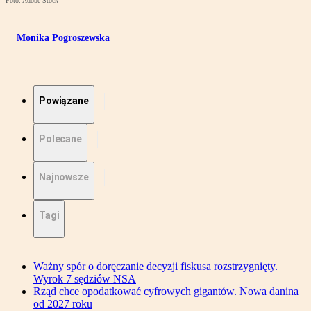
Foto: Adobe Stock
Monika Pogroszewska
Powiązane
Polecane
Najnowsze
Tagi
Ważny spór o doręczanie decyzji fiskusa rozstrzygnięty.
Wyrok 7 sędziów NSA
Rząd chce opodatkować cyfrowych gigantów. Nowa danina
od 2027 roku