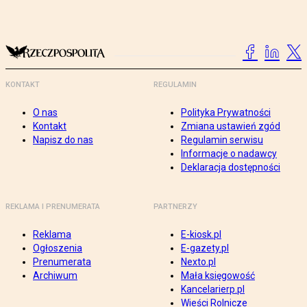
KONTAKT
REGULAMIN
O nas
Polityka Prywatności
Kontakt
Zmiana ustawień zgód
Napisz do nas
Regulamin serwisu
Informacje o nadawcy
Deklaracja dostępności
REKLAMA I PRENUMERATA
PARTNERZY
Reklama
E-kiosk.pl
Ogłoszenia
E-gazety.pl
Prenumerata
Nexto.pl
Archiwum
Mała księgowość
Kancelarierp.pl
Wieści Rolnicze