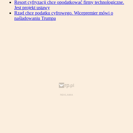
Resort cyfryzacji chce opodatkować firmy technologiczne.
Jest projekt ustawy
Rząd chce podatku cyfrowego. Wicepremier mówi o
naśladowaniu Trumpa