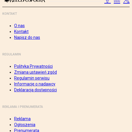
KONTAKT
O nas
Kontakt
Napisz do nas
REGULAMIN
Polityka Prywatności
Zmiana ustawień zgód
Regulamin serwisu
Informacje o nadawcy
Deklaracja dostępności
REKLAMA I PRENUMERATA
Reklama
Ogłoszenia
Prenumerata