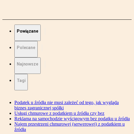
Powiązane
Polecane
Najnowsze
Tagi
Podatek u źródła nie musi zależeć od tego, jak wygląda
biznes zagranicznej spółki
Usługi chmurowe z podatkiem u źródła czy bez
Reklama na samochodzie wyścigowym bez podatku u źródła
Najem przestrzeni chmurowej (serwerowej) z podatkiem u
źródła