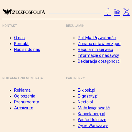
KONTAKT
REGULAMIN
O nas
Polityka Prywatności
Kontakt
Zmiana ustawień zgód
Napisz do nas
Regulamin serwisu
Informacje o nadawcy
Deklaracja dostępności
REKLAMA I PRENUMERATA
PARTNERZY
Reklama
E-kiosk.pl
Ogłoszenia
E-gazety.pl
Prenumerata
Nexto.pl
Archiwum
Mała księgowość
Kancelarierp.pl
Wieści Rolnicze
Życie Warszawy