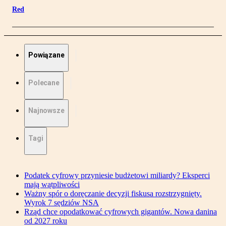
Red
Powiązane
Polecane
Najnowsze
Tagi
Podatek cyfrowy przyniesie budżetowi miliardy? Eksperci
mają wątpliwości
Ważny spór o doręczanie decyzji fiskusa rozstrzygnięty.
Wyrok 7 sędziów NSA
Rząd chce opodatkować cyfrowych gigantów. Nowa danina
od 2027 roku