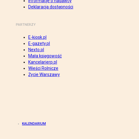
Informacje o nadawcy
Deklaracja dostępności
PARTNERZY
E-kiosk.pl
E-gazety.pl
Nexto.pl
Mała księgowość
Kancelarierp.pl
Wieści Rolnicze
Życie Warszawy
KALENDARIUM