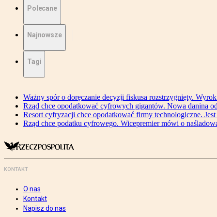
Polecane
Najnowsze
Tagi
Ważny spór o doręczanie decyzji fiskusa rozstrzygnięty. Wyr
Rząd chce opodatkować cyfrowych gigantów. Nowa danina od
Resort cyfryzacji chce opodatkować firmy technologiczne. Jest
Rząd chce podatku cyfrowego. Wicepremier mówi o naśladow
KONTAKT
O nas
Kontakt
Napisz do nas