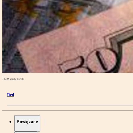
Foto: www.sxc.hu
Red
Powiązane