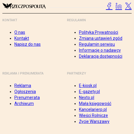
KONTAKT
REGULAMIN
O nas
Polityka Prywatności
Kontakt
Zmiana ustawień zgód
Napisz do nas
Regulamin serwisu
Informacje o nadawcy
Deklaracja dostępności
REKLAMA I PRENUMERATA
PARTNERZY
Reklama
E-kiosk.pl
Ogłoszenia
E-gazety.pl
Prenumerata
Nexto.pl
Archiwum
Mała księgowość
Kancelarierp.pl
Wieści Rolnicze
Życie Warszawy