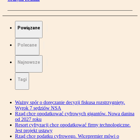
Powiązane
Polecane
Najnowsze
Tagi
Ważny spór o doręczanie decyzji fiskusa rozstrzygnięty.
Wyrok 7 sędziów NSA
Rząd chce opodatkować cyfrowych gigantów. Nowa danina
od 2027 roku
Resort cyfryzacji chce opodatkować firmy technologiczne.
Jest projekt ustawy
Rząd chce podatku cyfrowego. Wicepremier mówi o