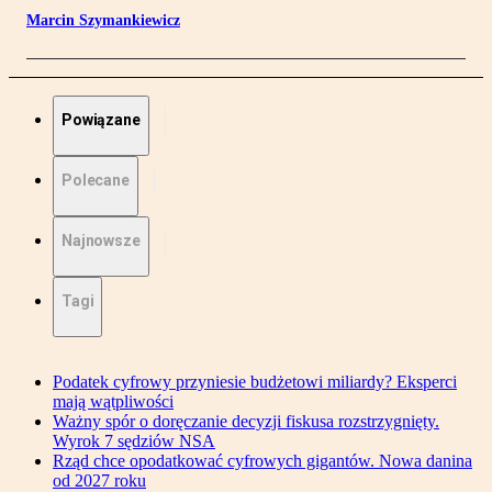
Marcin Szymankiewicz
Powiązane
Polecane
Najnowsze
Tagi
Podatek cyfrowy przyniesie budżetowi miliardy? Eksperci
mają wątpliwości
Ważny spór o doręczanie decyzji fiskusa rozstrzygnięty.
Wyrok 7 sędziów NSA
Rząd chce opodatkować cyfrowych gigantów. Nowa danina
od 2027 roku