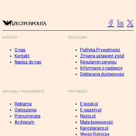
KONTAKT
REGULAMIN
O nas
Polityka Prywatności
Kontakt
Zmiana ustawień zgód
Napisz do nas
Regulamin serwisu
Informacje o nadawcy
Deklaracja dostępności
REKLAMA I PRENUMERATA
PARTNERZY
Reklama
E-kiosk.pl
Ogłoszenia
E-gazety.pl
Prenumerata
Nexto.pl
Archiwum
Mała księgowość
Kancelarierp.pl
Wieści Rolnicze