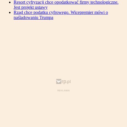
Resort cyfryzacji chce opodatkować firmy technologiczne.
Jest projekt ustawy
Rząd chce podatku cyfrowego. Wicepremier mówi o
naśladowaniu Trumpa