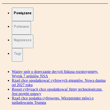
Powiązane
Polecane
Najnowsze
Tagi
Ważny spór o doręczanie decyzji fiskusa rozstrzygnięty.
Wyrok 7 sędziów NSA
Rząd chce opodatkować cyfrowych gigantów. Nowa danina
od 2027 roku
Resort cyfryzacji chce opodatkować firmy technologiczne.
Jest projekt ustawy
Rząd chce podatku cyfrowego. Wicepremier mówi o
naśladowaniu Trumpa