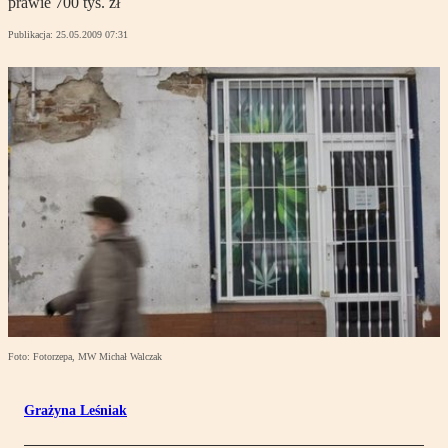
prawie 700 tys. zł
Publikacja:
25.05.2009 07:31
Foto: Fotorzepa, MW Michał Walczak
Grażyna Leśniak