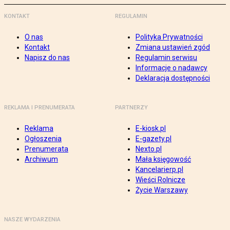
KONTAKT
REGULAMIN
O nas
Polityka Prywatności
Kontakt
Zmiana ustawień zgód
Napisz do nas
Regulamin serwisu
Informacje o nadawcy
Deklaracja dostępności
REKLAMA I PRENUMERATA
PARTNERZY
Reklama
E-kiosk.pl
Ogłoszenia
E-gazety.pl
Prenumerata
Nexto.pl
Archiwum
Mała księgowość
Kancelarierp.pl
Wieści Rolnicze
Życie Warszawy
NASZE WYDARZENIA