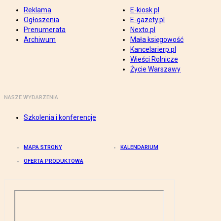
Reklama
E-kiosk.pl
Ogłoszenia
E-gazety.pl
Prenumerata
Nexto.pl
Archiwum
Mała księgowość
Kancelarierp.pl
Wieści Rolnicze
Życie Warszawy
NASZE WYDARZENIA
Szkolenia i konferencje
MAPA STRONY
KALENDARIUM
OFERTA PRODUKTOWA