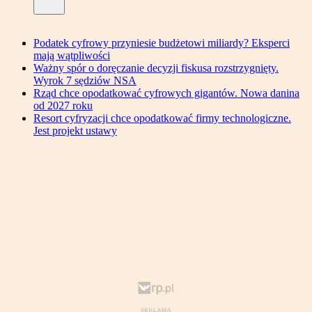
Podatek cyfrowy przyniesie budżetowi miliardy? Eksperci
mają wątpliwości
Ważny spór o doręczanie decyzji fiskusa rozstrzygnięty.
Wyrok 7 sędziów NSA
Rząd chce opodatkować cyfrowych gigantów. Nowa danina
od 2027 roku
Resort cyfryzacji chce opodatkować firmy technologiczne.
Jest projekt ustawy