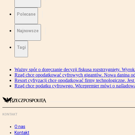
Polecane
Najnowsze
Tagi
Ważny spór o doręczanie decyzji fiskusa rozstrzygnięty. Wyr
Rząd chce opodatkować cyfrowych gigantów. Nowa danina od
Resort cyfryzacji chce opodatkować firmy technologiczne. Jest
Rząd chce podatku cyfrowego. Wicepremier mówi o naśladow
KONTAKT
O nas
Kontakt