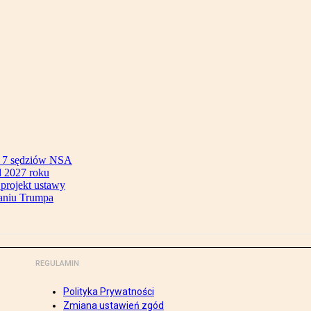
ok 7 sędziów NSA
 2027 roku
 projekt ustawy
aniu Trumpa
REGULAMIN
Polityka Prywatności
Zmiana ustawień zgód