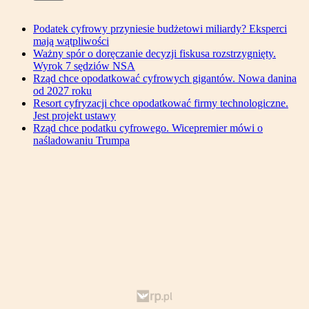
Podatek cyfrowy przyniesie budżetowi miliardy? Eksperci
mają wątpliwości
Ważny spór o doręczanie decyzji fiskusa rozstrzygnięty.
Wyrok 7 sędziów NSA
Rząd chce opodatkować cyfrowych gigantów. Nowa danina
od 2027 roku
Resort cyfryzacji chce opodatkować firmy technologiczne.
Jest projekt ustawy
Rząd chce podatku cyfrowego. Wicepremier mówi o
naśladowaniu Trumpa