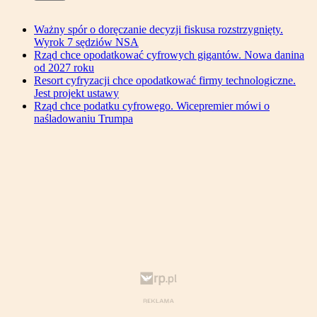
Ważny spór o doręczanie decyzji fiskusa rozstrzygnięty.
Wyrok 7 sędziów NSA
Rząd chce opodatkować cyfrowych gigantów. Nowa danina
od 2027 roku
Resort cyfryzacji chce opodatkować firmy technologiczne.
Jest projekt ustawy
Rząd chce podatku cyfrowego. Wicepremier mówi o
naśladowaniu Trumpa