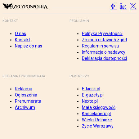
KONTAKT
REGULAMIN
O nas
Polityka Prywatności
Kontakt
Zmiana ustawień zgód
Napisz do nas
Regulamin serwisu
Informacje o nadawcy
Deklaracja dostępności
REKLAMA I PRENUMERATA
PARTNERZY
Reklama
E-kiosk.pl
Ogłoszenia
E-gazety.pl
Prenumerata
Nexto.pl
Archiwum
Mała księgowość
Kancelarierp.pl
Wieści Rolnicze
Życie Warszawy