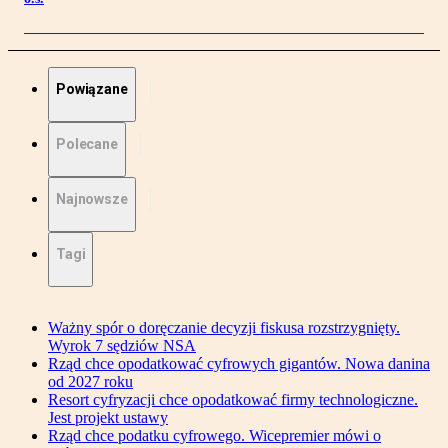
Powiązane
Polecane
Najnowsze
Tagi
Ważny spór o doręczanie decyzji fiskusa rozstrzygnięty.
Wyrok 7 sędziów NSA
Rząd chce opodatkować cyfrowych gigantów. Nowa danina
od 2027 roku
Resort cyfryzacji chce opodatkować firmy technologiczne.
Jest projekt ustawy
Rząd chce podatku cyfrowego. Wicepremier mówi o