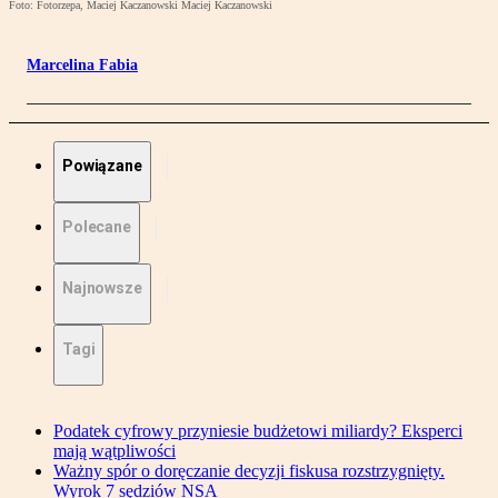
Foto: Fotorzepa, Maciej Kaczanowski Maciej Kaczanowski
Marcelina Fabia
Powiązane
Polecane
Najnowsze
Tagi
Podatek cyfrowy przyniesie budżetowi miliardy? Eksperci
mają wątpliwości
Ważny spór o doręczanie decyzji fiskusa rozstrzygnięty.
Wyrok 7 sędziów NSA