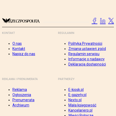
KONTAKT
REGULAMIN
O nas
Polityka Prywatności
Kontakt
Zmiana ustawień zgód
Napisz do nas
Regulamin serwisu
Informacje o nadawcy
Deklaracja dostępności
REKLAMA I PRENUMERATA
PARTNERZY
Reklama
E-kiosk.pl
Ogłoszenia
E-gazety.pl
Prenumerata
Nexto.pl
Archiwum
Mała księgowość
Kancelarierp.pl
Wieści Rolnicze