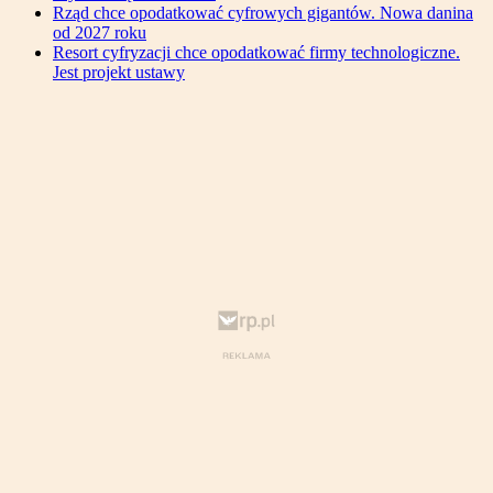
Rząd chce opodatkować cyfrowych gigantów. Nowa danina
od 2027 roku
Resort cyfryzacji chce opodatkować firmy technologiczne.
Jest projekt ustawy