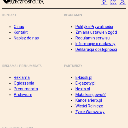
KONTAKT
REGULAMIN
O nas
Polityka Prywatności
Kontakt
Zmiana ustawień zgód
Napisz do nas
Regulamin serwisu
Informacje o nadawcy
Deklaracja dostępności
REKLAMA I PRENUMERATA
PARTNERZY
Reklama
E-kiosk.pl
Ogłoszenia
E-gazety.pl
Prenumerata
Nexto.pl
Archiwum
Mała księgowość
Kancelarierp.pl
Wieści Rolnicze
Życie Warszawy