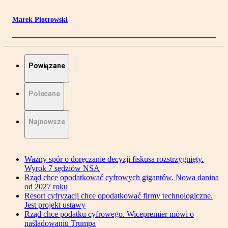
Marek Piotrowski
Powiązane
Polecane
Najnowsze
Ważny spór o doręczanie decyzji fiskusa rozstrzygnięty.
Wyrok 7 sędziów NSA
Rząd chce opodatkować cyfrowych gigantów. Nowa danina
od 2027 roku
Resort cyfryzacji chce opodatkować firmy technologiczne.
Jest projekt ustawy
Rząd chce podatku cyfrowego. Wicepremier mówi o
naśladowaniu Trumpa