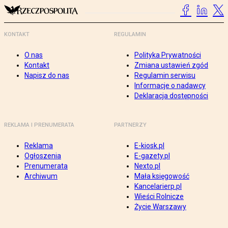
KONTAKT
REGULAMIN
O nas
Polityka Prywatności
Kontakt
Zmiana ustawień zgód
Napisz do nas
Regulamin serwisu
Informacje o nadawcy
Deklaracja dostępności
REKLAMA I PRENUMERATA
PARTNERZY
Reklama
E-kiosk.pl
Ogłoszenia
E-gazety.pl
Prenumerata
Nexto.pl
Archiwum
Mała księgowość
Kancelarierp.pl
Wieści Rolnicze
Życie Warszawy