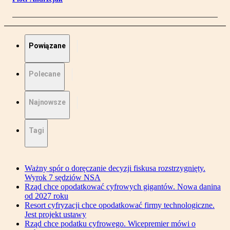
Powiązane
Polecane
Najnowsze
Tagi
Ważny spór o doręczanie decyzji fiskusa rozstrzygnięty.
Wyrok 7 sędziów NSA
Rząd chce opodatkować cyfrowych gigantów. Nowa danina
od 2027 roku
Resort cyfryzacji chce opodatkować firmy technologiczne.
Jest projekt ustawy
Rząd chce podatku cyfrowego. Wicepremier mówi o