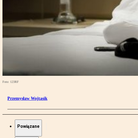
Foto: 123RF
Przemysław Wojtasik
Powiązane