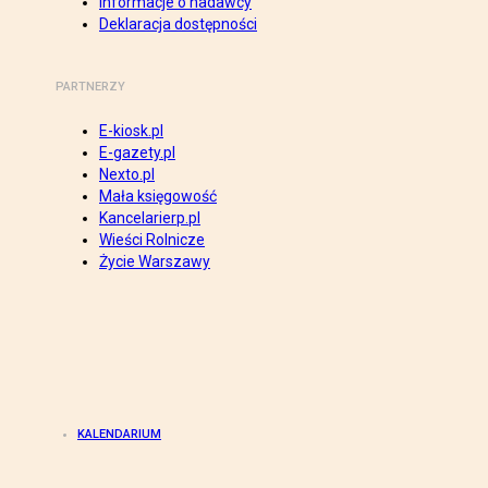
Informacje o nadawcy
Deklaracja dostępności
PARTNERZY
E-kiosk.pl
E-gazety.pl
Nexto.pl
Mała księgowość
Kancelarierp.pl
Wieści Rolnicze
Życie Warszawy
KALENDARIUM