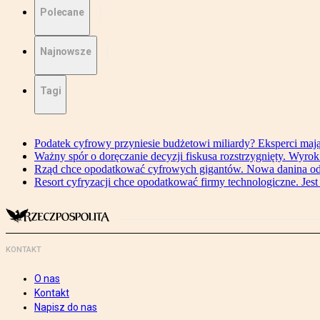
Polecane
Najnowsze
Tagi
Podatek cyfrowy przyniesie budżetowi miliardy? Eksperci maj
Ważny spór o doręczanie decyzji fiskusa rozstrzygnięty. Wyr
Rząd chce opodatkować cyfrowych gigantów. Nowa danina od
Resort cyfryzacji chce opodatkować firmy technologiczne. Jest
KONTAKT
O nas
Kontakt
Napisz do nas