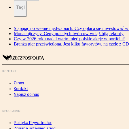
Tagi
Stąpając po wełnie i jedwabiach. Czy opłaca się inwestować 
Monachijczycy. Ceny prac tych twórców wciąż biją rekordy
Czy w 2026 roku nadal warto mieć polskie akcje w portfelu?
Branża gier prześwietlona. Jest kilku faworytów, na czele z C
KONTAKT
O nas
Kontakt
Napisz do nas
REGULAMIN
Polityka Prywatności
Zmiana ustawień zgód