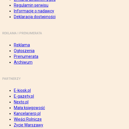
Regulamin serwisu
Informacje o nadawcy
Deklaracja dostępności
REKLAMA I PRENUMERATA
Reklama
Ogłoszenia
Prenumerata
Archiwum
PARTNERZY
E-kiosk.pl
E-gazety.pl
Nexto.pl
Mała księgowość
Kancelarierp.pl
Wieści Rolnicze
Życie Warszawy