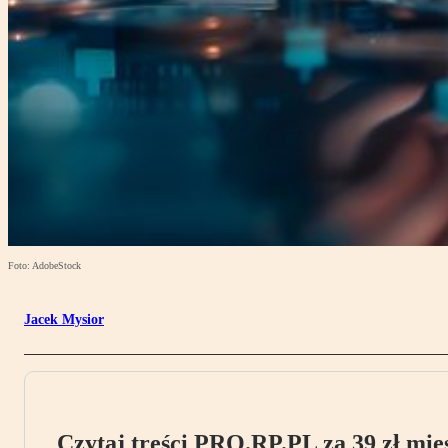
Foto: AdobeStock
Jacek Mysior
Czytaj treści PRO.RP.PL za 39 zł mies