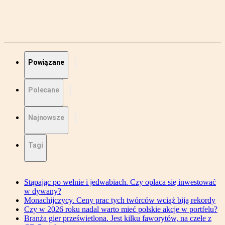
Powiązane
Polecane
Najnowsze
Tagi
Stąpając po wełnie i jedwabiach. Czy opłaca się inwestować
w dywany?
Monachijczycy. Ceny prac tych twórców wciąż biją rekordy
Czy w 2026 roku nadal warto mieć polskie akcje w portfelu?
Branża gier prześwietlona. Jest kilku faworytów, na czele z