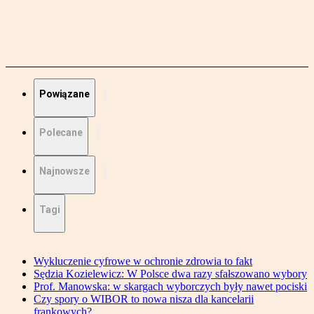
Powiązane
Polecane
Najnowsze
Tagi
Wykluczenie cyfrowe w ochronie zdrowia to fakt
Sędzia Kozielewicz: W Polsce dwa razy sfałszowano wybory
Prof. Manowska: w skargach wyborczych były nawet pociski
Czy spory o WIBOR to nowa nisza dla kancelarii
frankowych?