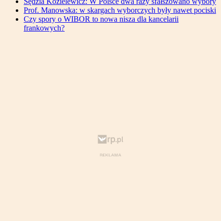
Sędzia Kozielewicz: W Polsce dwa razy sfałszowano wybory
Prof. Manowska: w skargach wyborczych były nawet pociski
Czy spory o WIBOR to nowa nisza dla kancelarii
frankowych?