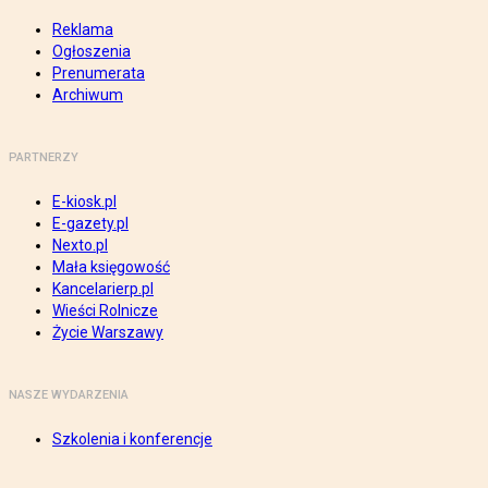
Reklama
Ogłoszenia
Prenumerata
Archiwum
PARTNERZY
E-kiosk.pl
E-gazety.pl
Nexto.pl
Mała księgowość
Kancelarierp.pl
Wieści Rolnicze
Życie Warszawy
NASZE WYDARZENIA
Szkolenia i konferencje