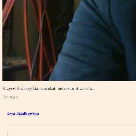
Krzysztof Kuczyński, adwokat, instruktor strzelectwa
Foto: tvrp.pl
Ewa Szadkowska