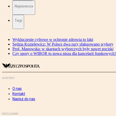
Najnowsze
Tagi
Wykluczenie cyfrowe w ochronie zdrowia to fakt
Sędzia Kozielewicz: W Polsce dwa razy sfałszowano wybory
Prof. Manowska: w skargach wyborczych były nawet pociski
Czy spory o WIBOR to nowa nisza dla kancelarii frankowych
KONTAKT
O nas
Kontakt
Napisz do nas
REGULAMIN