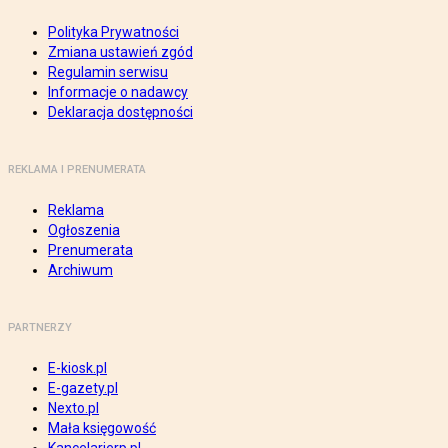
Polityka Prywatności
Zmiana ustawień zgód
Regulamin serwisu
Informacje o nadawcy
Deklaracja dostępności
REKLAMA I PRENUMERATA
Reklama
Ogłoszenia
Prenumerata
Archiwum
PARTNERZY
E-kiosk.pl
E-gazety.pl
Nexto.pl
Mała księgowość