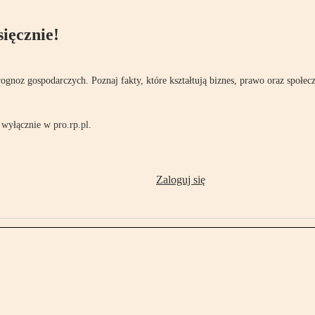
ięcznie!
rognoz gospodarczych. Poznaj fakty, które kształtują biznes, prawo oraz społec
wyłącznie w pro.rp.pl.
Zaloguj się