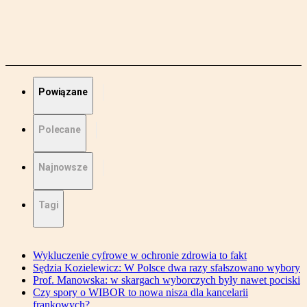
Powiązane
Polecane
Najnowsze
Tagi
Wykluczenie cyfrowe w ochronie zdrowia to fakt
Sędzia Kozielewicz: W Polsce dwa razy sfałszowano wybory
Prof. Manowska: w skargach wyborczych były nawet pociski
Czy spory o WIBOR to nowa nisza dla kancelarii
frankowych?