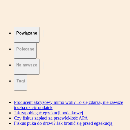
Powiązane
Polecane
Najnowsze
Tagi
Producent akcyzowy mimo woli? To się zdarza, nie zawsze
trzeba płacić podatek
Jak zapobiegać egzekucji podatkowej
Czy fiskus zapłaci za przewlekłość APA
Fiskus puka do drzwi? Jak bronić się przed egzekucją