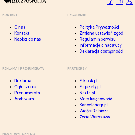
KONTAKT
REGULAMIN
O nas
Polityka Prywatności
Kontakt
Zmiana ustawień zgód
Napisz do nas
Regulamin serwisu
Informacje o nadawcy
Deklaracja dostępności
REKLAMA I PRENUMERATA
PARTNERZY
Reklama
E-kiosk.pl
Ogłoszenia
E-gazety.pl
Prenumerata
Nexto.pl
Archiwum
Mała księgowość
Kancelarierp.pl
Wieści Rolnicze
Życie Warszawy
NASZE WYDARZENIA