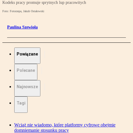
Kodeks pracy promuje sprytnych lup pracowitych
Foto: Fotorzepa, Jakub Ostałowski
Paulina Szewioła
Powiązane
Polecane
Najnowsze
Tagi
Wciąż nie wiadomo, które platformy cyfrowe obejmie
domniemanie stosunku pracy