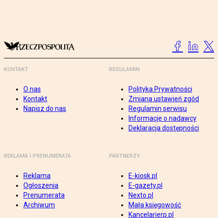
KONTAKT
REGULAMIN
O nas
Polityka Prywatności
Kontakt
Zmiana ustawień zgód
Napisz do nas
Regulamin serwisu
Informacje o nadawcy
Deklaracja dostępności
REKLAMA I PRENUMERATA
PARTNERZY
Reklama
E-kiosk.pl
Ogłoszenia
E-gazety.pl
Prenumerata
Nexto.pl
Archiwum
Mała księgowość
Kancelarierp.pl