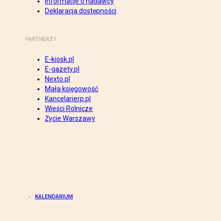
Informacje o nadawcy
Deklaracja dostępności
PARTNERZY
E-kiosk.pl
E-gazety.pl
Nexto.pl
Mała księgowość
Kancelarierp.pl
Wieści Rolnicze
Życie Warszawy
KALENDARIUM