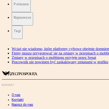
Polecane
Najnowsze
Tagi
Wciąż nie wiadomo, które platformy cyfrowe obejmie domniem
Firmy muszą przygotować się na zmiany w przepisach o mobb
Zmiany w przepisach o mobbingu przyjęte przez Senat
Pracownik nie powinien być zaskakiwany zmianami w grafiku
KONTAKT
O nas
Kontakt
Napisz do nas