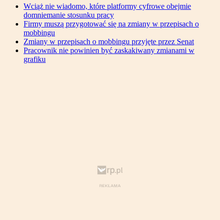
Wciąż nie wiadomo, które platformy cyfrowe obejmie
domniemanie stosunku pracy
Firmy muszą przygotować się na zmiany w przepisach o
mobbingu
Zmiany w przepisach o mobbingu przyjęte przez Senat
Pracownik nie powinien być zaskakiwany zmianami w
grafiku