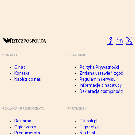
KONTAKT
REGULAMIN
O nas
Polityka Prywatności
Kontakt
Zmiana ustawień zgód
Napisz do nas
Regulamin serwisu
Informacje o nadawcy
Deklaracja dostępności
REKLAMA I PRENUMERATA
PARTNERZY
Reklama
E-kiosk.pl
Ogłoszenia
E-gazety.pl
Prenumerata
Nexto.pl