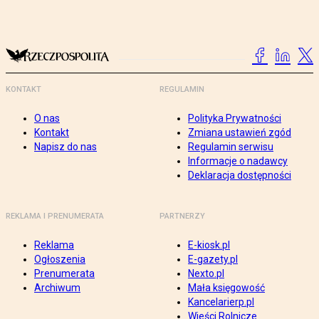
KONTAKT
REGULAMIN
O nas
Polityka Prywatności
Kontakt
Zmiana ustawień zgód
Napisz do nas
Regulamin serwisu
Informacje o nadawcy
Deklaracja dostępności
REKLAMA I PRENUMERATA
PARTNERZY
Reklama
E-kiosk.pl
Ogłoszenia
E-gazety.pl
Prenumerata
Nexto.pl
Archiwum
Mała księgowość
Kancelarierp.pl
Wieści Rolnicze