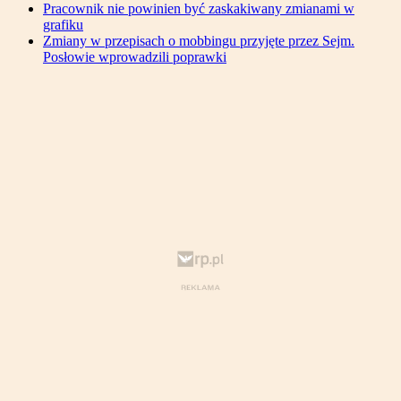
Pracownik nie powinien być zaskakiwany zmianami w
grafiku
Zmiany w przepisach o mobbingu przyjęte przez Sejm.
Posłowie wprowadzili poprawki