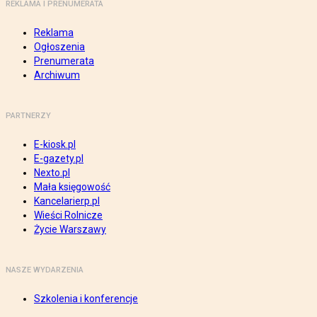
REKLAMA I PRENUMERATA
Reklama
Ogłoszenia
Prenumerata
Archiwum
PARTNERZY
E-kiosk.pl
E-gazety.pl
Nexto.pl
Mała księgowość
Kancelarierp.pl
Wieści Rolnicze
Życie Warszawy
NASZE WYDARZENIA
Szkolenia i konferencje