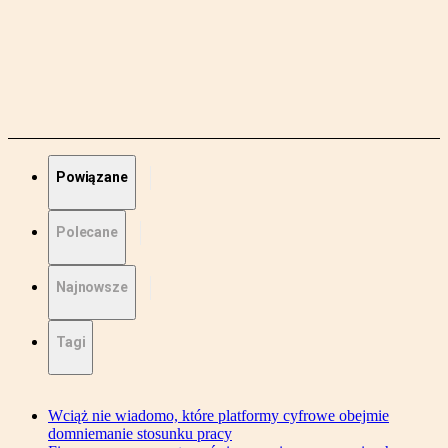
Powiązane
Polecane
Najnowsze
Tagi
Wciąż nie wiadomo, które platformy cyfrowe obejmie
domniemanie stosunku pracy