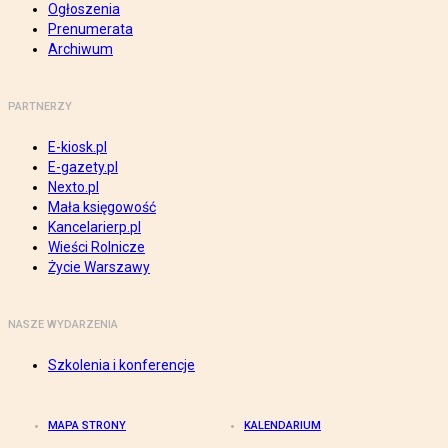
Ogłoszenia
Prenumerata
Archiwum
PARTNERZY
E-kiosk.pl
E-gazety.pl
Nexto.pl
Mała księgowość
Kancelarierp.pl
Wieści Rolnicze
Życie Warszawy
NASZE WYDARZENIA
Szkolenia i konferencje
MAPA STRONY
KALENDARIUM