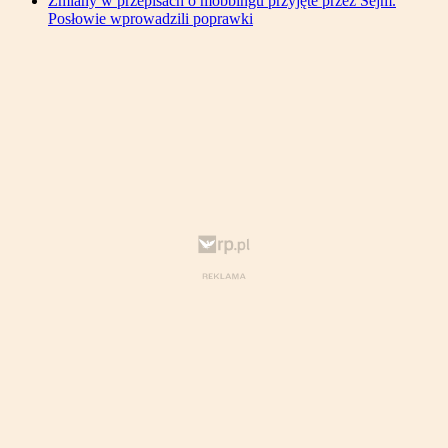
Zmiany w przepisach o mobbingu przyjęte przez Sejm.
Posłowie wprowadzili poprawki