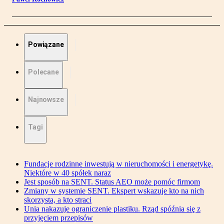
Powiązane
Polecane
Najnowsze
Tagi
Fundacje rodzinne inwestują w nieruchomości i energetykę.
Niektóre w 40 spółek naraz
Jest sposób na SENT. Status AEO może pomóc firmom
Zmiany w systemie SENT. Ekspert wskazuje kto na nich
skorzysta, a kto straci
Unia nakazuje ograniczenie plastiku. Rząd spóźnia się z
przyjęciem przepisów