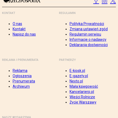
KONTAKT
REGULAMIN
O nas
Polityka Prywatności
Kontakt
Zmiana ustawień zgód
Napisz do nas
Regulamin serwisu
Informacje o nadawcy
Deklaracja dostępności
REKLAMA I PRENUMERATA
PARTNERZY
Reklama
E-kiosk.pl
Ogłoszenia
E-gazety.pl
Prenumerata
Nexto.pl
Archiwum
Mała księgowość
Kancelarierp.pl
Wieści Rolnicze
Życie Warszawy
NASZE WYDARZENIA