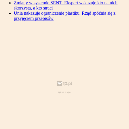
Zmiany w systemie SENT. Ekspert wskazuje kto na nich
skorzysta, a kto straci
Unia nakazuje ograniczenie plastiku. Rząd spóźnia się z
przyjęciem przepisów