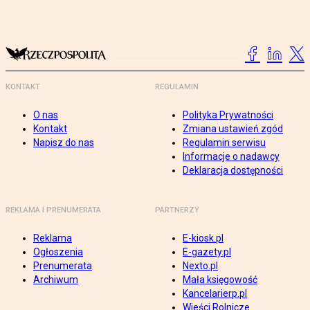
KONTAKT
REGULAMIN
O nas
Polityka Prywatności
Kontakt
Zmiana ustawień zgód
Napisz do nas
Regulamin serwisu
Informacje o nadawcy
Deklaracja dostępności
REKLAMA I PRENUMERATA
PARTNERZY
Reklama
E-kiosk.pl
Ogłoszenia
E-gazety.pl
Prenumerata
Nexto.pl
Archiwum
Mała księgowość
Kancelarierp.pl
Wieści Rolnicze