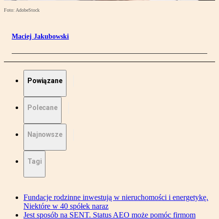
Foto: AdobeStock
Maciej Jakubowski
Powiązane
Polecane
Najnowsze
Tagi
Fundacje rodzinne inwestują w nieruchomości i energetykę.
Niektóre w 40 spółek naraz
Jest sposób na SENT. Status AEO może pomóc firmom