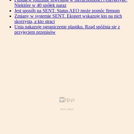
Niektóre w 40 spółek naraz
Jest sposób na SENT. Status AEO może pomóc firmom
Zmiany w systemie SENT. Ekspert wskazuje kto na nich
skorzysta, a kto straci
Unia nakazuje ograniczenie plastiku. Rząd spóźnia się z
przyjęciem przepisów