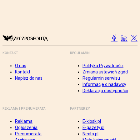
KONTAKT
REGULAMIN
O nas
Polityka Prywatności
Kontakt
Zmiana ustawień zgód
Napisz do nas
Regulamin serwisu
Informacje o nadawcy
Deklaracja dostępności
REKLAMA I PRENUMERATA
PARTNERZY
Reklama
E-kiosk.pl
Ogłoszenia
E-gazety.pl
Prenumerata
Nexto.pl