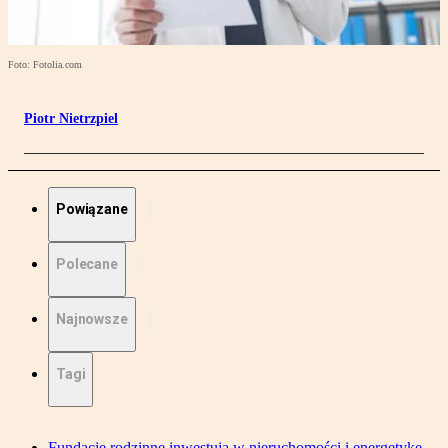
Foto: Fotolia.com
Piotr Nietrzpiel
Powiązane
Polecane
Najnowsze
Tagi
Fundacje rodzinne inwestują w nieruchomości i energetykę.