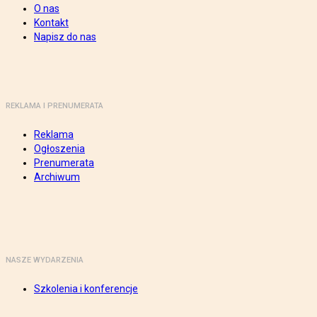
O nas
Kontakt
Napisz do nas
REKLAMA I PRENUMERATA
Reklama
Ogłoszenia
Prenumerata
Archiwum
NASZE WYDARZENIA
Szkolenia i konferencje