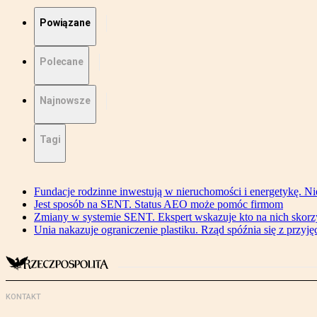
Powiązane
Polecane
Najnowsze
Tagi
Fundacje rodzinne inwestują w nieruchomości i energetykę. Ni
Jest sposób na SENT. Status AEO może pomóc firmom
Zmiany w systemie SENT. Ekspert wskazuje kto na nich skorzys
Unia nakazuje ograniczenie plastiku. Rząd spóźnia się z przyj
KONTAKT