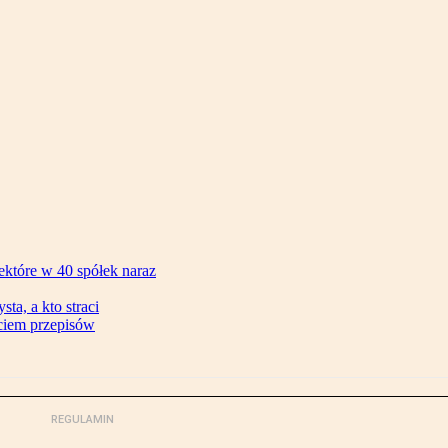
ektóre w 40 spółek naraz
ta, a kto straci
ęciem przepisów
REGULAMIN