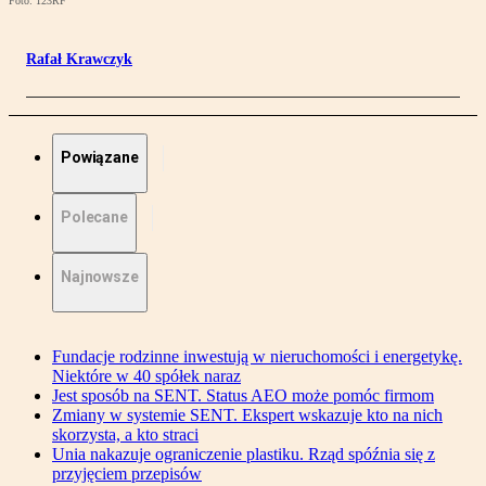
Foto: 123RF
Rafał Krawczyk
Powiązane
Polecane
Najnowsze
Fundacje rodzinne inwestują w nieruchomości i energetykę.
Niektóre w 40 spółek naraz
Jest sposób na SENT. Status AEO może pomóc firmom
Zmiany w systemie SENT. Ekspert wskazuje kto na nich
skorzysta, a kto straci
Unia nakazuje ograniczenie plastiku. Rząd spóźnia się z
przyjęciem przepisów