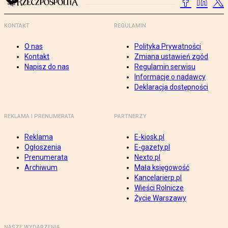
KONTAKT
REGULAMIN
O nas
Polityka Prywatności
Kontakt
Zmiana ustawień zgód
Napisz do nas
Regulamin serwisu
Informacje o nadawcy
Deklaracja dostępności
REKLAMA I PRENUMERATA
PARTNERZY
Reklama
E-kiosk.pl
Ogłoszenia
E-gazety.pl
Prenumerata
Nexto.pl
Archiwum
Mała księgowość
Kancelarierp.pl
Wieści Rolnicze
Życie Warszawy
NASZE WYDARZENIA