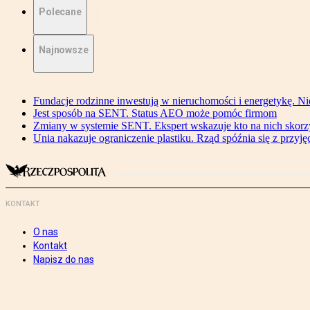
Polecane
Najnowsze
Fundacje rodzinne inwestują w nieruchomości i energetykę. Ni
Jest sposób na SENT. Status AEO może pomóc firmom
Zmiany w systemie SENT. Ekspert wskazuje kto na nich skorzys
Unia nakazuje ograniczenie plastiku. Rząd spóźnia się z przyj
KONTAKT
O nas
Kontakt
Napisz do nas